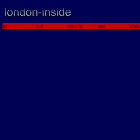
faq
forum
gästebuch
chat
linkta